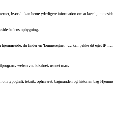
 Internet, hvor du kan hente yderligere information om at lave hjemmeside
mesideskolens opbygning.
n hjemmeside, du finder en 'lommeregner', du kan tjekke dit eget IP-nu
mailprogram, webserver, lokalnet, usenet m.m.
on om typografi, teknik, ophavsret, bagmanden og historien bag Hjemm