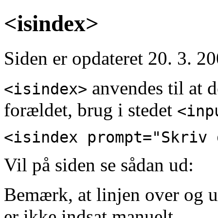
<isindex>
Siden er opdateret 20. 3. 2
anvendes til at d
<isindex>
forældet, brug i stedet
<inp
<isindex prompt="Skriv 
Vil på siden se sådan ud:
Bemærk, at linjen over og u
er ikke indsat manuelt.