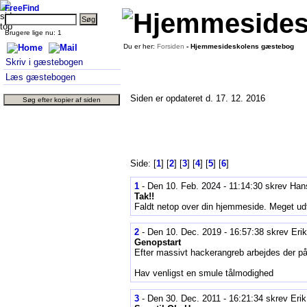
FreeFind
Brugere lige nu: 1
Du er her:
Forsiden
- Hjemmesideskolens gæstebog
Skriv i gæstebogen
Læs gæstebogen
Siden er opdateret d. 17. 12. 2016
Side: [
1
] [
2
] [
3
] [
4
] [
5
] [
6
]
1
- Den 10. Feb. 2024 - 11:14:30 skrev Han
Tak!!
Faldt netop over din hjemmeside. Meget udfø
2
- Den 10. Dec. 2019 - 16:57:38 skrev Eri
Genopstart
Efter massivt hackerangreb arbejdes der på
Hav venligst en smule tålmodighed
3
- Den 30. Dec. 2011 - 16:21:34 skrev Eri