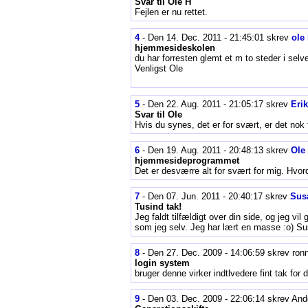
Svar til Ole H
Fejlen er nu rettet.
4
- Den 14. Dec. 2011 - 21:45:01 skrev
ole
hjemmesideskolen
du har forresten glemt et m to steder i sel
Venligst Ole
5
- Den 22. Aug. 2011 - 21:05:17 skrev
Eri
Svar til Ole
Hvis du synes, det er for svært, er det nok
6
- Den 19. Aug. 2011 - 20:48:13 skrev
Ole
hjemmesideprogrammet
Det er desværre alt for svært for mig. Hvor
7
- Den 07. Jun. 2011 - 20:40:17 skrev
Sus
Tusind tak!
Jeg faldt tilfældigt over din side, og jeg v
som jeg selv. Jeg har lært en masse :o) S
8
- Den 27. Dec. 2009 - 14:06:59 skrev ron
login system
bruger denne virker indtlvedere fint tak for 
9
- Den 03. Dec. 2009 - 22:06:14 skrev And