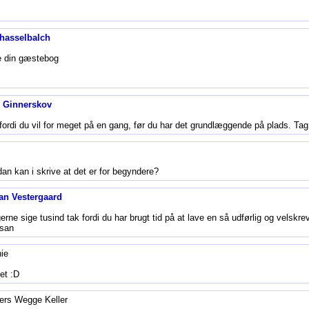
 hasselbalch
ve din gæstebog
k Ginnerskov
 fordi du vil for meget på en gang, før du har det grundlæggende på plads. Tag
dan kan i skrive at det er for begyndere?
an Vestergaard
il gerne sige tusind tak fordi du har brugt tid på at lave en så udførlig og vel
usan
nie
det :D
ers Wegge Keller