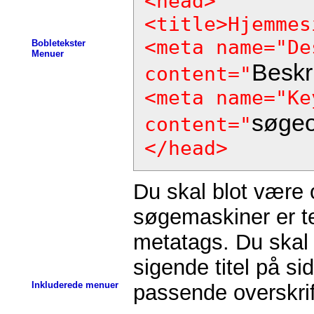
<head>
<title>Hjemmes
<meta name="De
Bobletekster
Menuer
Beskr
content="
<meta name="Ke
søgeo
content="
</head>
Du skal blot være 
søgemaskiner er t
metatags. Du skal 
sigende titel på s
Inkluderede menuer
passende overskrift