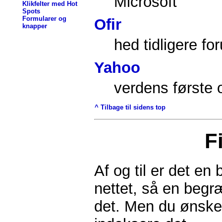
Microsoft
Klikfelter med Hot
Spots
Formularer og
Ofir
knapper
hed tidligere fo
Yahoo
verdens første 
^ Tilbage til sidens top
F
Af og til er det e
nettet, så en begr
det. Men du ønsker