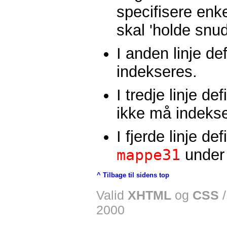
specifisere enk
skal 'holde snu
I anden linje def
indekseres.
I tredje linje de
ikke må indekse
I fjerde linje d
mappe31
unde
^ Tilbage til sidens top
Valid
XHTML
og
CSS
2000