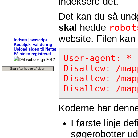
indeksere det.
Det kan du så undgå
skal
hedde
robot
website. Filen kan
Indsæt javascript
Kodetjek, validering
Upload siden til Nettet
Få siden registreret
User-agent: *
DM webdesign 2012
Disallow: /map
Disallow: /map
Disallow: /map
Koderne har denne
I første linje d
søgerobotter ud