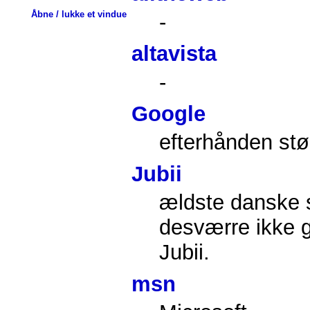
Åbne / lukke et vindue
-
altavista
-
Google
efterhånden stø
Jubii
ældste danske s
desværre ikke g
Jubii.
msn