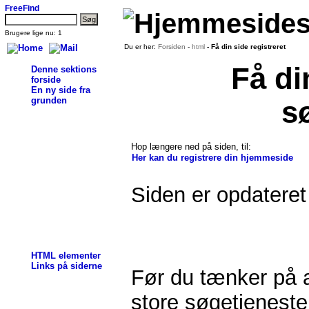
FreeFind
Brugere lige nu: 1
Du er her:
Forsiden
-
html
- Få din side registreret
Få di
Denne sektions
forside
En ny side fra
grunden
s
Hop længere ned på siden, til:
Her kan du registrere din hjemmeside
Siden er opdateret
HTML elementer
Links på siderne
Før du tænker på a
store søgetjenester