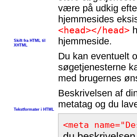
være på udkig efte
hjemmesides eksis
<head></head>
h
hjemmeside.
Skift fra HTML til
XHTML
Du kan eventuelt 
søgetjenesterne ka
med brugernes øns
Beskrivelsen af di
metatag og du lav
Tekstformater i HTML
<meta name="De
du beskrivelsen